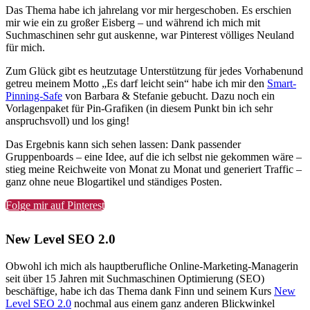
Das Thema habe ich jahrelang vor mir hergeschoben. Es erschien
mir wie ein zu großer Eisberg – und während ich mich mit
Suchmaschinen sehr gut auskenne, war Pinterest völliges Neuland
für mich.
Zum Glück gibt es heutzutage Unterstützung für jedes Vorhabenund
getreu meinem Motto „Es darf leicht sein“ habe ich mir den
Smart-
Pinning-Safe
von Barbara & Stefanie gebucht. Dazu noch ein
Vorlagenpaket für Pin-Grafiken (in diesem Punkt bin ich sehr
anspruchsvoll) und los ging!
Das Ergebnis kann sich sehen lassen: Dank passender
Gruppenboards – eine Idee, auf die ich selbst nie gekommen wäre –
stieg meine Reichweite von Monat zu Monat und generiert Traffic –
ganz ohne neue Blogartikel und ständiges Posten.
Folge mir auf Pinterest
New Level SEO 2.0
Obwohl ich mich als hauptberufliche Online-Marketing-Managerin
seit über 15 Jahren mit Suchmaschinen Optimierung (SEO)
beschäftige, habe ich das Thema dank Finn und seinem Kurs
New
Level SEO 2.0
nochmal aus einem ganz anderen Blickwinkel