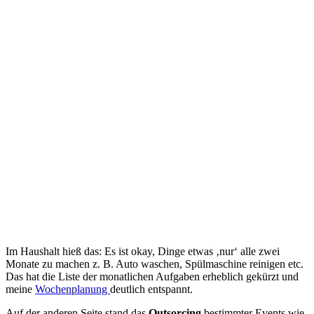
Im Haushalt hieß das: Es ist okay, Dinge etwas ‚nur‘ alle zwei
Monate zu machen z. B. Auto waschen, Spülmaschine reinigen etc.
Das hat die Liste der monatlichen Aufgaben erheblich gekürzt und
meine
Wochenplanung
deutlich entspannt.
Auf der anderen Seite stand das
Outsorcing
bestimmter Events wie