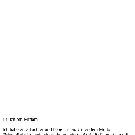
Hi, ich bin Miriam
Ich habe eine Tochter und liebe Listen. Unter dem Motto
#MachdirdasLebenleichter blogge ich seit April 2021 und teile mit