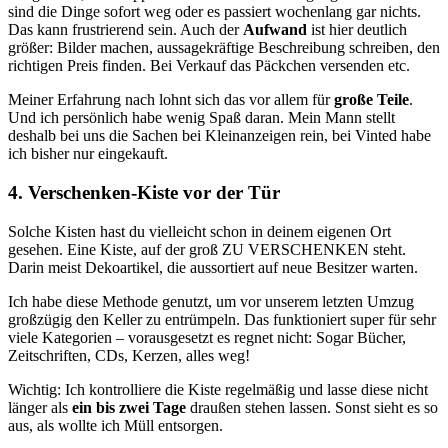
sind die Dinge sofort weg oder es passiert wochenlang gar nichts.
Das kann frustrierend sein. Auch der
Aufwand
ist hier deutlich
größer: Bilder machen, aussagekräftige Beschreibung schreiben, den
richtigen Preis finden. Bei Verkauf das Päckchen versenden etc.
Meiner Erfahrung nach lohnt sich das vor allem für
große Teile
.
Und ich persönlich habe wenig Spaß daran. Mein Mann stellt
deshalb bei uns die Sachen bei Kleinanzeigen rein, bei Vinted habe
ich bisher nur eingekauft.
4. Verschenken-Kiste vor der Tür
Solche Kisten hast du vielleicht schon in deinem eigenen Ort
gesehen. Eine Kiste, auf der groß ZU VERSCHENKEN steht.
Darin meist Dekoartikel, die aussortiert auf neue Besitzer warten.
Ich habe diese Methode genutzt, um vor unserem letzten Umzug
großzügig den Keller zu entrümpeln. Das funktioniert super für sehr
viele Kategorien – vorausgesetzt es regnet nicht: Sogar Bücher,
Zeitschriften, CDs, Kerzen, alles weg!
Wichtig: Ich kontrolliere die Kiste regelmäßig und lasse diese nicht
länger als
ein bis zwei Tage
draußen stehen lassen. Sonst sieht es so
aus, als wollte ich Müll entsorgen.