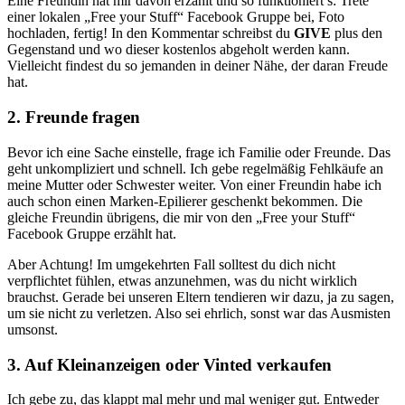
Eine Freundin hat mir davon erzählt und so funktioniert’s: Trete
einer lokalen „Free your Stuff“ Facebook Gruppe bei, Foto
hochladen, fertig! In den Kommentar schreibst du
GIVE
plus den
Gegenstand und wo dieser kostenlos abgeholt werden kann.
Vielleicht findest du so jemanden in deiner Nähe, der daran Freude
hat.
2. Freunde fragen
Bevor ich eine Sache einstelle, frage ich Familie oder Freunde. Das
geht unkompliziert und schnell. Ich gebe regelmäßig Fehlkäufe an
meine Mutter oder Schwester weiter. Von einer Freundin habe ich
auch schon einen Marken-Epilierer geschenkt bekommen. Die
gleiche Freundin übrigens, die mir von den „Free your Stuff“
Facebook Gruppe erzählt hat.
Aber Achtung! Im umgekehrten Fall solltest du dich nicht
verpflichtet fühlen, etwas anzunehmen, was du nicht wirklich
brauchst. Gerade bei unseren Eltern tendieren wir dazu, ja zu sagen,
um sie nicht zu verletzen. Also sei ehrlich, sonst war das Ausmisten
umsonst.
3. Auf Kleinanzeigen oder Vinted verkaufen
Ich gebe zu, das klappt mal mehr und mal weniger gut. Entweder